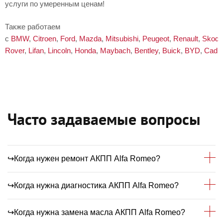
услуги по умеренным ценам!
Также работаем
с
BMW
,
Citroen
,
Ford
,
Mazda
,
Mitsubishi
,
Peugeot
,
Renault
,
Skoda
Rover
,
Lifan
,
Lincoln
,
Honda
,
Maybach
,
Bentley
,
Buick
,
BYD
,
Cadil
Часто задаваемые вопросы
↪Когда нужен ремонт АКПП Alfa Romeo?
↪Когда нужна диагностика АКПП Alfa Romeo?
Рекомендуем выполнять ремонт
автоматической коробки передач при
↪Когда нужна замена масла АКПП Alfa Romeo?
образовании следующих симптомов: звук/
Диагностика должна проводиться планово 1