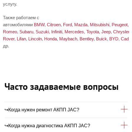
услугу.
Также работаем с
автомобилями
BMW
,
Citroen
,
Ford
,
Mazda
,
Mitsubishi
,
Peugeot
,
Romeo
,
Subaru
,
Suzuki
,
Infiniti
,
Mercedes
,
Toyota
,
Jeep
,
Chrysler
,
Rover
,
Lifan
,
Lincoln
,
Honda
,
Maybach
,
Bentley
,
Buick
,
BYD
,
Cadil
др.
Часто задаваемые вопросы
↪Когда нужен ремонт АКПП JAC?
↪Когда нужна диагностика АКПП JAC?
Рекомендуем выполнять ремонт