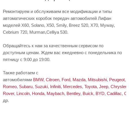
Ремонтируем и обслуживаем все модификации и типы
автоматических коробок передач автомобилей Лифан
моделей X60, Solano, X50, Smily, Breez 520, X70, Myway,
Cebrium 720, Murman,Celliya 530.
Обращайтесь к нам за качественным сервисом по
доступным ценам. Ждем вас ежедневно с понедельника по
пятницу с 9:00 до 19:00.
Также работаем с
автомобилями
BMW
,
Citroen
,
Ford
,
Mazda
,
Mitsubishi
,
Peugeot
,
Romeo
,
Subaru
,
Suzuki
,
Infiniti
,
Mercedes
,
Toyota
,
Jeep
,
Chrysler
,
Rover
,
Lincoln
,
Honda
,
Maybach
,
Bentley
,
Buick
,
BYD
,
Cadillac
,
Ch
др.