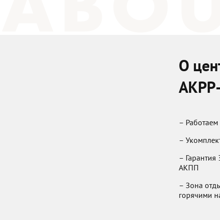
О цен
AKPP-
– Работаем 
– Укомплек
– Гарантия
АКПП
– Зона отды
горячими н