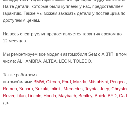
На те детали, которые были куплены у нас, предоставляем
гарантию. Также мы можем заказать детали у поставщика по
доступным ценам.
На весь спектр услуг предоставляется гарантия сроком до
12 месяцев.
Мы ремонтируем все модели автомобиля Seat с АКПП, в том
числе: ALHAMBRA, ALTEA, LEON, TOLEDO.
Также работаем с
автомобилями
BMW
,
Citroen
,
Ford
,
Mazda
,
Mitsubishi
,
Peugeot
,
Romeo
,
Subaru
,
Suzuki
,
Infiniti
,
Mercedes
,
Toyota
,
Jeep
,
Chrysler
,
Rover
,
Lifan
,
Lincoln
,
Honda
,
Maybach
,
Bentley
,
Buick
,
BYD
,
Cadil
др.