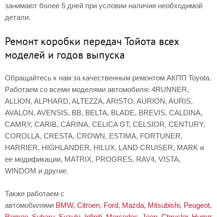
занимают более 5 дней при условии наличия необходимой
детали.
Ремонт коробки передач Тойота всех
моделей и годов выпуска
Обращайтесь к нам за качественным ремонтом АКПП Toyota.
Работаем со всеми моделями автомобиля: 4RUNNER,
ALLION, ALPHARD, ALTEZZA, ARISTO, AURION, AURIS,
AVALON, AVENSIS, BB, BELTA, BLADE, BREVIS, CALDINA,
CAMRY, CARIB, CARINA, CELICA GT, CELSIOR, CENTURY,
COROLLA, CRESTA, CROWN, ESTIMA, FORTUNER,
HARRIER, HIGHLANDER, HILUX, LAND CRUISER, MARK и
ее модификации, MATRIX, PROGRES, RAV4, VISTA,
WINDOM и другие.
Также работаем с
автомобилями
BMW
,
Citroen
,
Ford
,
Mazda
,
Mitsubishi
,
Peugeot
,
Romeo
,
Subaru
,
Suzuki
,
Infiniti
,
Mercedes
,
Jeep
,
Chrysler
,
Humme