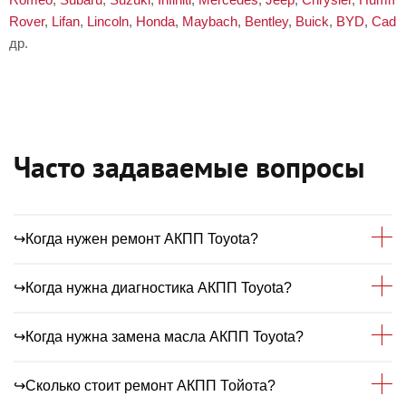
Rover
,
Lifan
,
Lincoln
,
Honda
,
Maybach
,
Bentley
,
Buick
,
BYD
,
Cadil
др.
Часто задаваемые вопросы
↪Когда нужен ремонт АКПП Toyota?
↪Когда нужна диагностика АКПП Toyota?
Рекомендуем выполнять ремонт
автоматической коробки передач при
↪Когда нужна замена масла АКПП Toyota?
образовании следующих симптомов: звук/
Диагностика должна проводиться планово 1
шум/нетипичный гул, снижение динамики,
раз в 6 или 12 месяцев (в зависимости от
↪Сколько стоит ремонт АКПП Тойота?
скорости, повышенный расход топлива,
условий эксплуатации авто), перед
Периодичность замены масла