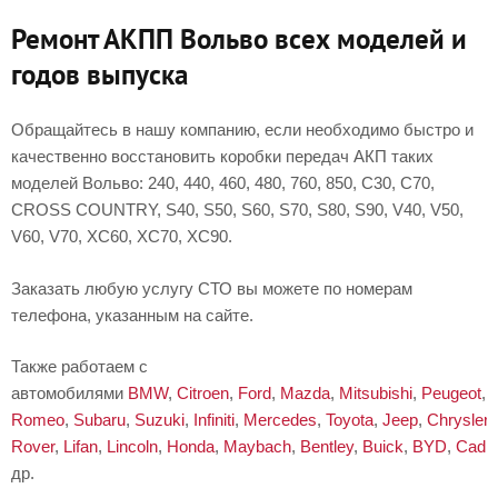
Ремонт АКПП Вольво всех моделей и
годов выпуска
Обращайтесь в нашу компанию, если необходимо быстро и
качественно восстановить коробки передач АКП таких
моделей Вольво: 240, 440, 460, 480, 760, 850, С30, С70,
CROSS COUNTRY, S40, S50, S60, S70, S80, S90, V40, V50,
V60, V70, XC60, XC70, XC90.
Заказать любую услугу СТО вы можете по номерам
телефона, указанным на сайте.
Также работаем с
автомобилями
BMW
,
Citroen
,
Ford
,
Mazda
,
Mitsubishi
,
Peugeot
,
Romeo
,
Subaru
,
Suzuki
,
Infiniti
,
Mercedes
,
Toyota
,
Jeep
,
Chrysler
,
Rover
,
Lifan
,
Lincoln
,
Honda
,
Maybach
,
Bentley
,
Buick
,
BYD
,
Cadil
др.