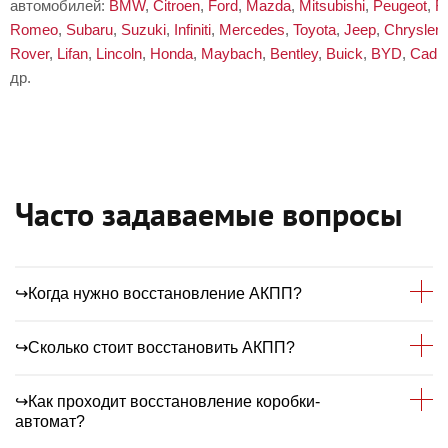
автомобилей:
BMW
,
Citroen
,
Ford
,
Mazda
,
Mitsubishi
,
Peugeot
,
R
Romeo
,
Subaru
,
Suzuki
,
Infiniti
,
Mercedes
,
Toyota
,
Jeep
,
Chrysler
,
Rover
,
Lifan
,
Lincoln
,
Honda
,
Maybach
,
Bentley
,
Buick
,
BYD
,
Cadil
др.
Часто задаваемые вопросы
↪Когда нужно восстановление АКПП?
↪Сколько стоит восстановить АКПП?
Восстановление автоматической коробки
передач выполняется в ситуациях, когда
↪Как проходит восстановление коробки-
детали агрегата подлежат ремонту. Сюда
Стоимость восстановления зависит от вида
автомат?
относится восстановление
поломки, сложности работы, а также спектра